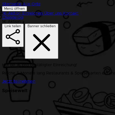
Startseite
Alle Orte
Menü öffnen
1€-Aktion
Einreichen
Über uns
Kontakt
Changelog
1€ Aktion
Link teilen
Banner schließen
Hol dir 1€ pro bestätigter Einreichung!
Reiche 5 Monate lang Restaurants & Speisekarten ein und
Jetzt teilnehmen
Speisewelt