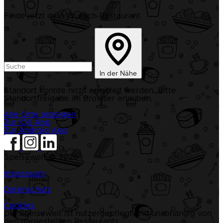
Finde jetzt dein Wunsch-Restaurant
In der Nähe
Standort konnte nicht ermittelt werden. Bitte
Standortfreigabe im Browser erlauben.
Alle Orte anzeigen
Zur iOS App
Zur Android App
Speisewelt © 2026
|
Impressum
|
Datenschutz
|
Cookies
Die Speisewelt ist nutzergepflegt und unabhängig von
den dargestellten Restaurants.