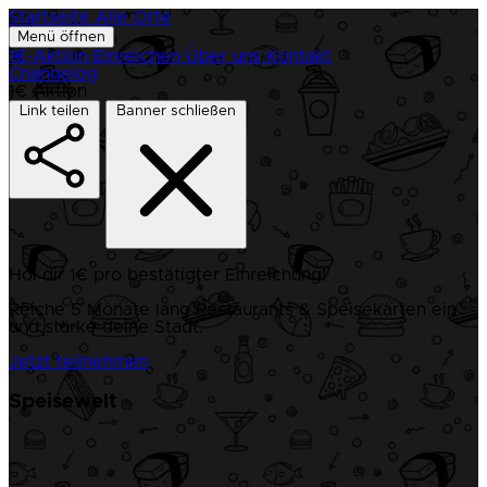
Startseite
Alle Orte
Menü öffnen
1€-Aktion
Einreichen
Über uns
Kontakt
Changelog
1€ Aktion
Link teilen
Banner schließen
Hol dir 1€ pro bestätigter Einreichung!
Reiche 5 Monate lang Restaurants & Speisekarten ein
und stärke deine Stadt.
Jetzt teilnehmen
Speisewelt