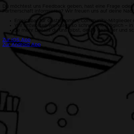
Du möchtest uns Feedback geben, hast eine Frage oder ei
Partnerschaft informieren? Wir freuen uns auf deine Nach
Erreichbar für Gastronomen, Community-Mitglieder u
Wir antworten werktags so schnell wie möglich – in
Je mehr Details du uns gibst, desto gezielter und sc
Zur iOS App
Zur Android App