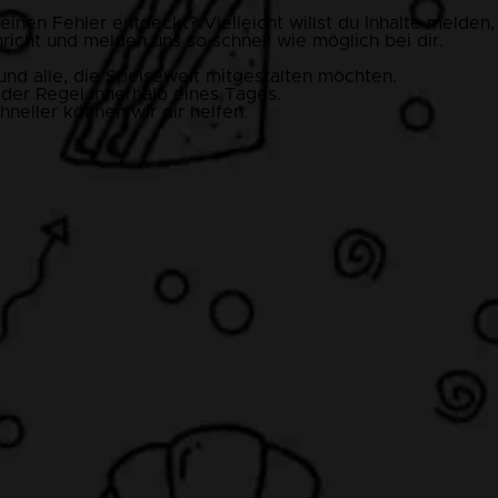
nen Fehler entdeckt? Vielleicht willst du Inhalte melden,
richt und melden uns so schnell wie möglich bei dir.
nd alle, die Speisewelt mitgestalten möchten.
 der Regel innerhalb eines Tages.
hneller können wir dir helfen.