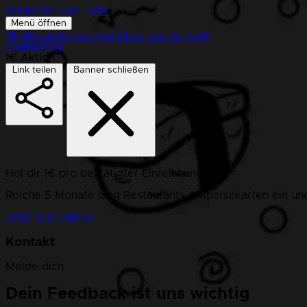
Startseite
Alle Orte
Menü öffnen
1€-Aktion
Einreichen
Über uns
Kontakt
Changelog
1€ Aktion
Link teilen
Banner schließen
Hol dir 1€ pro bestätigter Einreichung!
Reiche 5 Monate lang Restaurants & Speisekarten ein und
Jetzt teilnehmen
Kontakt
Melde dich
Dein Feedback ist uns wichtig