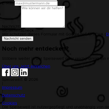
E-Mail
Nachricht
Sicherheitscheck
Wir schützen dieses Formular mit Google reCAPTCHA (
D
Nachricht senden
Noch mehr entdecken?
Stöbere weiter in der Speisewelt oder reiche direkt ein n
Über uns
Jetzt einreichen
Speisewelt © 2026
|
Impressum
|
Datenschutz
|
Cookies
Die Speisewelt ist nutzergepflegt und unabhängig von de