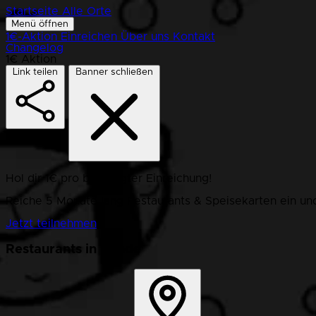
Startseite
Alle Orte
Menü öffnen
1€-Aktion
Einreichen
Über uns
Kontakt
Changelog
1€ Aktion
Link teilen
Banner schließen
Hol dir 1€ pro bestätigter Einreichung!
Reiche 5 Monate lang Restaurants & Speisekarten ein und
Jetzt teilnehmen
Restaurants in Bunde