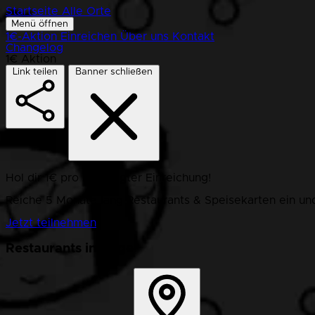
Startseite
Alle Orte
Menü öffnen
1€-Aktion
Einreichen
Über uns
Kontakt
Changelog
1€ Aktion
Link teilen
Banner schließen
Hol dir 1€ pro bestätigter Einreichung!
Reiche 5 Monate lang Restaurants & Speisekarten ein und
Jetzt teilnehmen
Restaurants in Hage