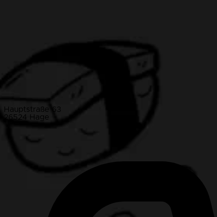
Hauptstraße 63
26524 Hage