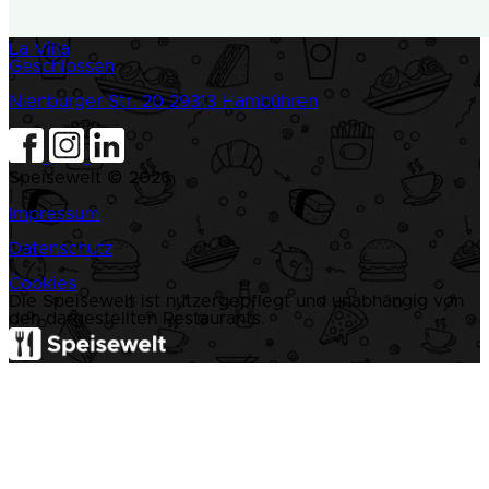
La Villa
Geschlossen
Nienburger Str. 20
29313 Hambühren
Speisewelt © 2026
|
Impressum
|
Datenschutz
|
Cookies
Die Speisewelt ist nutzergepflegt und unabhängig von
den dargestellten Restaurants.