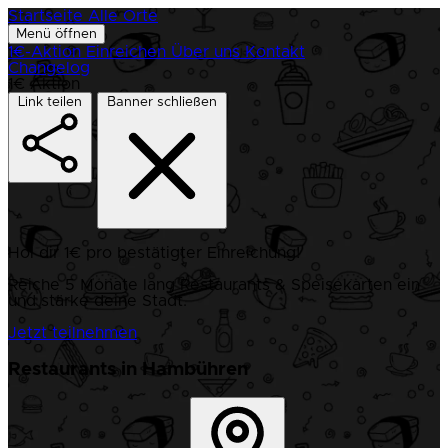
Startseite
Alle Orte
Menü öffnen
1€-Aktion
Einreichen
Über uns
Kontakt
Changelog
1€ Aktion
Link teilen
Banner schließen
Hol dir 1€ pro bestätigter Einreichung!
Reiche 5 Monate lang Restaurants & Speisekarten ein
und stärke deine Stadt.
Jetzt teilnehmen
Restaurants in Hambühren