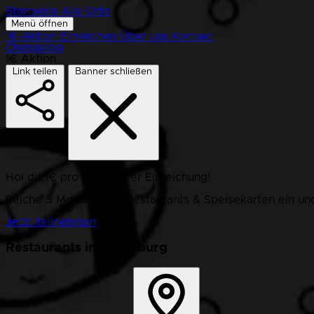
Startseite
Alle Orte
Menü öffnen
1€-Aktion
Einreichen
Über uns
Kontakt
Changelog
1€ Aktion
Link teilen
Banner schließen
Hol dir 1€ pro bestätigter Einreichung!
Reiche 5 Monate lang Restaurants & Speisekarten ein und
Jetzt teilnehmen
Restaurants in Suderburg