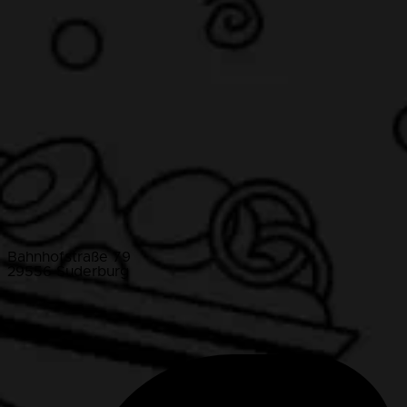
Bahnhofstraße 79
29556 Suderburg