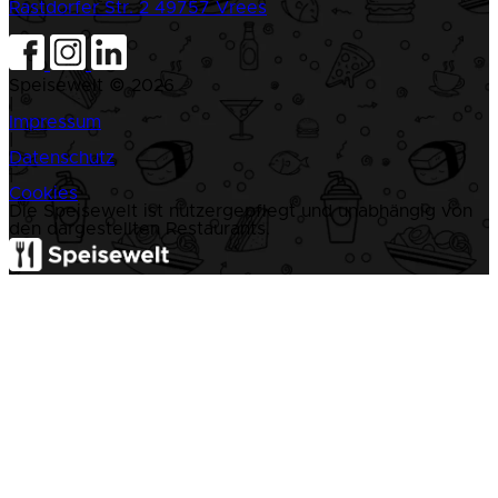
Rastdorfer Str. 2
49757 Vrees
Speisewelt © 2026
|
Impressum
|
Datenschutz
|
Cookies
Die Speisewelt ist nutzergepflegt und unabhängig von
den dargestellten Restaurants.