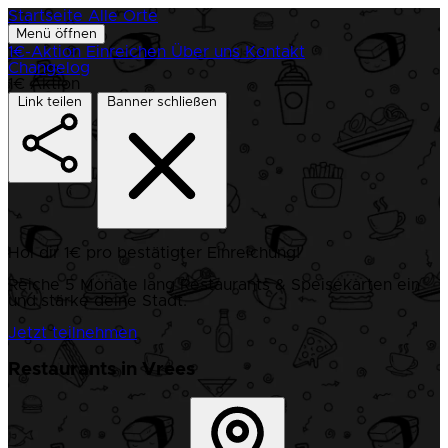
Startseite
Alle Orte
Menü öffnen
1€-Aktion
Einreichen
Über uns
Kontakt
Changelog
1€ Aktion
Link teilen
Banner schließen
Hol dir 1€ pro bestätigter Einreichung!
Reiche 5 Monate lang Restaurants & Speisekarten ein
und stärke deine Stadt.
Jetzt teilnehmen
Restaurants in Vrees