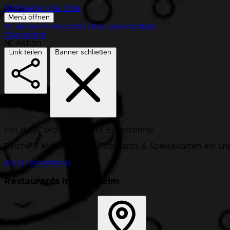
Startseite
Alle Orte
Menü öffnen
1€-Aktion
Einreichen
Über uns
Kontakt
Changelog
1€ Aktion
Link teilen
Banner schließen
Hol dir 1€ pro bestätigter Einreichung!
Reiche 5 Monate lang Restaurants & Speisekarten ein und
Jetzt teilnehmen
Restaurants in Weinheim