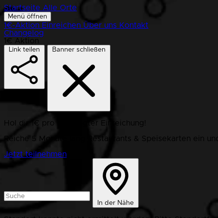
Startseite
Alle Orte
Menü öffnen
1€-Aktion
Einreichen
Über uns
Kontakt
Changelog
1€ Aktion
Link teilen
Banner schließen
Hol dir 1€ pro bestätigter Einreichung!
Reiche 5 Monate lang Restaurants & Speisekarten ein und
Jetzt teilnehmen
In der Nähe