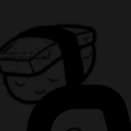
Rheiner Str. 3
48455 Bad Bentheim