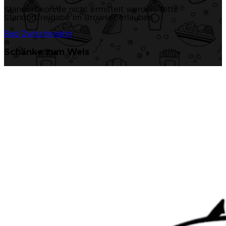
Standort konnte nicht ermittelt werden. Bitte
Standortfreigabe im Browser erlauben.
Bad Zwischenahn
Schänke zum Wels