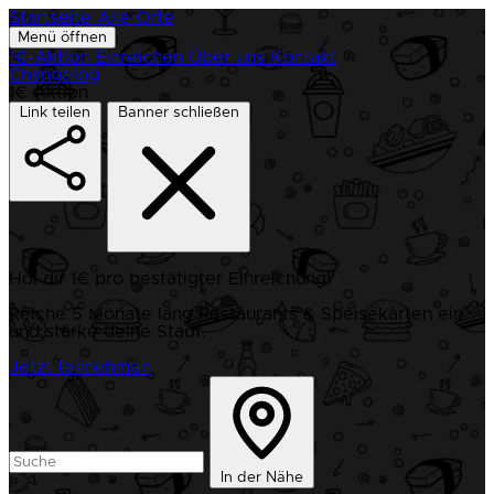
Startseite
Alle Orte
Menü öffnen
1€-Aktion
Einreichen
Über uns
Kontakt
Changelog
1€ Aktion
Link teilen
Banner schließen
Hol dir 1€ pro bestätigter Einreichung!
Reiche 5 Monate lang Restaurants & Speisekarten ein
und stärke deine Stadt.
Jetzt teilnehmen
In der Nähe