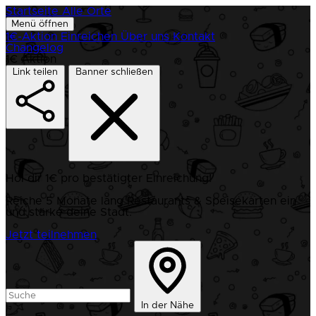
Startseite
Alle Orte
Menü öffnen
1€-Aktion
Einreichen
Über uns
Kontakt
Changelog
1€ Aktion
Link teilen
Banner schließen
Hol dir 1€ pro bestätigter Einreichung!
Reiche 5 Monate lang Restaurants & Speisekarten ein
und stärke deine Stadt.
Jetzt teilnehmen
In der Nähe