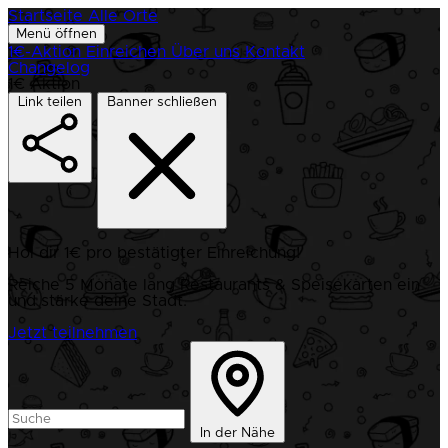
Startseite
Alle Orte
Menü öffnen
1€-Aktion
Einreichen
Über uns
Kontakt
Changelog
1€ Aktion
Link teilen
Banner schließen
Hol dir 1€ pro bestätigter Einreichung!
Reiche 5 Monate lang Restaurants & Speisekarten ein
und stärke deine Stadt.
Jetzt teilnehmen
In der Nähe