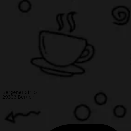
Bergener Str. 5
29303 Bergen