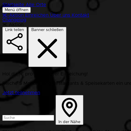
Startseite
Alle Orte
Menü öffnen
1€-Aktion
Einreichen
Über uns
Kontakt
Changelog
1€ Aktion
Link teilen
Banner schließen
Hol dir 1€ pro bestätigter Einreichung!
Reiche 5 Monate lang Restaurants & Speisekarten ein und
Jetzt teilnehmen
In der Nähe