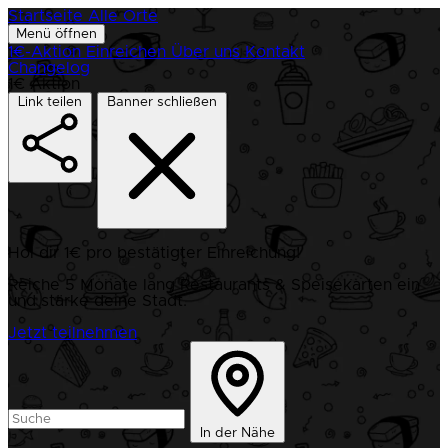
Startseite
Alle Orte
Menü öffnen
1€-Aktion
Einreichen
Über uns
Kontakt
Changelog
1€ Aktion
Link teilen
Banner schließen
Hol dir 1€ pro bestätigter Einreichung!
Reiche 5 Monate lang Restaurants & Speisekarten ein
und stärke deine Stadt.
Jetzt teilnehmen
In der Nähe