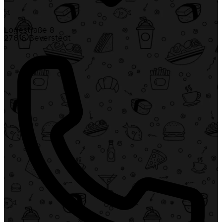
Logestraße 8
27616 Beverstedt