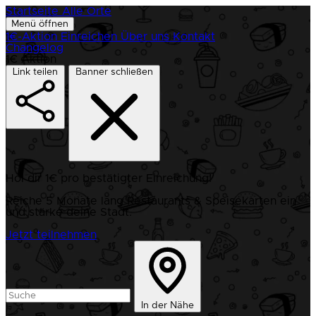
Startseite
Alle Orte
Menü öffnen
1€-Aktion
Einreichen
Über uns
Kontakt
Changelog
1€ Aktion
Link teilen
Banner schließen
Hol dir 1€ pro bestätigter Einreichung!
Reiche 5 Monate lang Restaurants & Speisekarten ein
und stärke deine Stadt.
Jetzt teilnehmen
In der Nähe