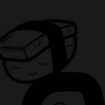
Waldstraße 11
26904 Börger