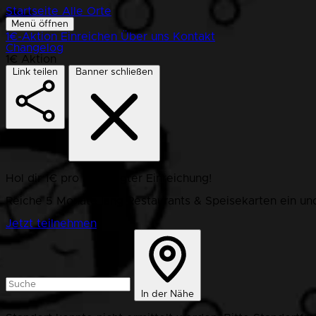
Startseite
Alle Orte
Menü öffnen
1€-Aktion
Einreichen
Über uns
Kontakt
Changelog
1€ Aktion
Link teilen
Banner schließen
Hol dir 1€ pro bestätigter Einreichung!
Reiche 5 Monate lang Restaurants & Speisekarten ein und
Jetzt teilnehmen
In der Nähe