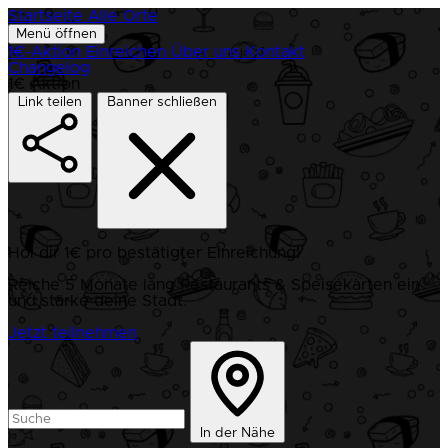
Startseite
Alle Orte
Menü öffnen
1€-Aktion
Einreichen
Über uns
Kontakt
Changelog
1€ Aktion
Link teilen
Banner schließen
Hol dir 1€ pro bestätigter Einreichung!
Reiche 5 Monate lang Restaurants & Speisekarten ein
und stärke deine Stadt.
Jetzt teilnehmen
In der Nähe