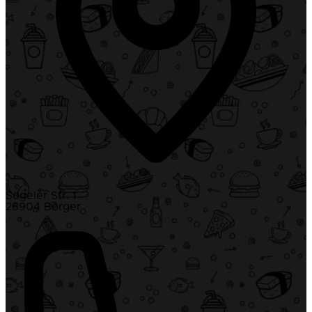
Sögeler Str. 1
26904 Börger