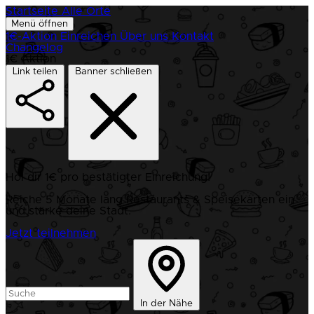
Startseite
Alle Orte
Menü öffnen
1€-Aktion
Einreichen
Über uns
Kontakt
Changelog
1€ Aktion
Link teilen
Banner schließen
Hol dir 1€ pro bestätigter Einreichung!
Reiche 5 Monate lang Restaurants & Speisekarten ein
und stärke deine Stadt.
Jetzt teilnehmen
In der Nähe