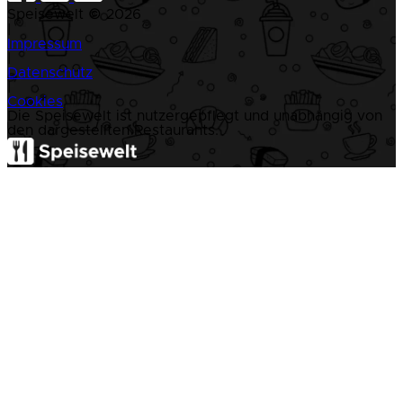
Speisewelt © 2026
|
Impressum
|
Datenschutz
|
Cookies
Die Speisewelt ist nutzergepflegt und unabhängig von
den dargestellten Restaurants.