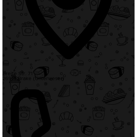
Breite Str. 71
26919 Brake (Unterweser)