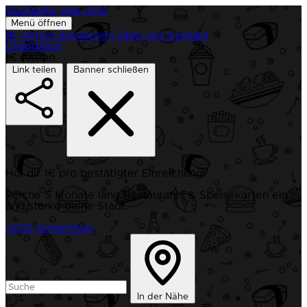
Startseite
Alle Orte
Menü öffnen
1€-Aktion
Einreichen
Über uns
Kontakt
Changelog
1€ Aktion
Link teilen
Banner schließen
Hol dir 1€ pro bestätigter Einreichung!
Reiche 5 Monate lang Restaurants & Speisekarten ein
und stärke deine Stadt.
Jetzt teilnehmen
In der Nähe