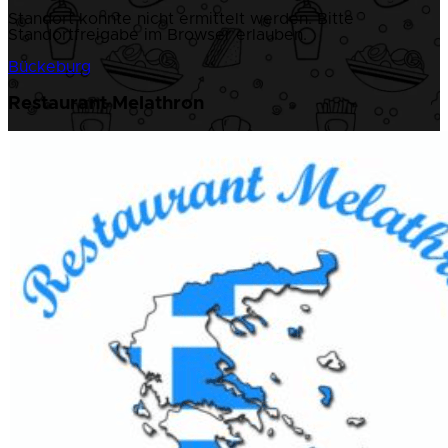
Standort konnte nicht ermittelt werden. Bitte
Standortfreigabe im Browser erlauben.
Bückeburg
Restaurant Melathron