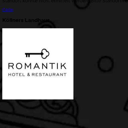
Standort konnte nicht ermittelt werden. Bitte Standortfr
Celle
Köllners Landhaus