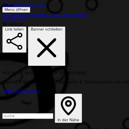
Startseite
Alle Orte
Menü öffnen
1€-Aktion
Einreichen
Über uns
Kontakt
Changelog
1€ Aktion
Link teilen
Banner schließen
Hol dir 1€ pro bestätigter Einreichung!
Reiche 5 Monate lang Restaurants & Speisekarten ein und
Jetzt teilnehmen
In der Nähe