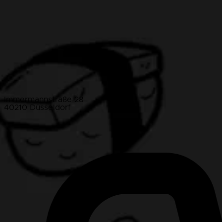
Immermannstraße 28
40210 Düsseldorf