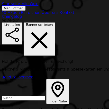
Startseite
Alle Orte
Menü öffnen
1€-Aktion
Einreichen
Über uns
Kontakt
Changelog
1€ Aktion
Link teilen
Banner schließen
Hol dir 1€ pro bestätigter Einreichung!
Reiche 5 Monate lang Restaurants & Speisekarten ein und
Jetzt teilnehmen
In der Nähe