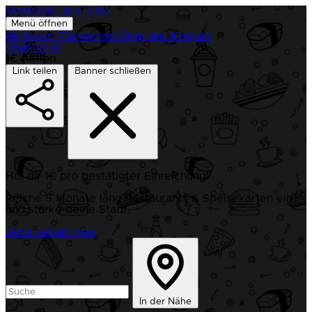
Startseite
Alle Orte
Menü öffnen
1€-Aktion
Einreichen
Über uns
Kontakt
Changelog
1€ Aktion
Link teilen
Banner schließen
Hol dir 1€ pro bestätigter Einreichung!
Reiche 5 Monate lang Restaurants & Speisekarten ein
und stärke deine Stadt.
Jetzt teilnehmen
In der Nähe