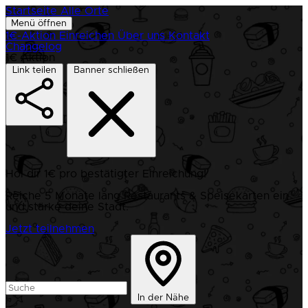
Startseite
Alle Orte
Menü öffnen
1€-Aktion
Einreichen
Über uns
Kontakt
Changelog
1€ Aktion
Link teilen
Banner schließen
Hol dir 1€ pro bestätigter Einreichung!
Reiche 5 Monate lang Restaurants & Speisekarten ein
und stärke deine Stadt.
Jetzt teilnehmen
In der Nähe