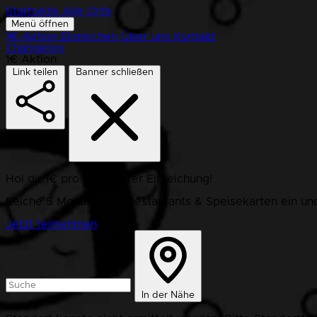
Startseite
Alle Orte
Menü öffnen
1€-Aktion
Einreichen
Über uns
Kontakt
Changelog
1€ Aktion
Link teilen
Banner schließen
Hol dir 1€ pro bestätigter Einreichung!
Reiche 5 Monate lang Restaurants & Speisekarten ein und
Jetzt teilnehmen
In der Nähe