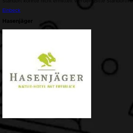
Standort konnte nicht ermittelt werden. Bitte Standortfr
Einbeck
Hasenjäger