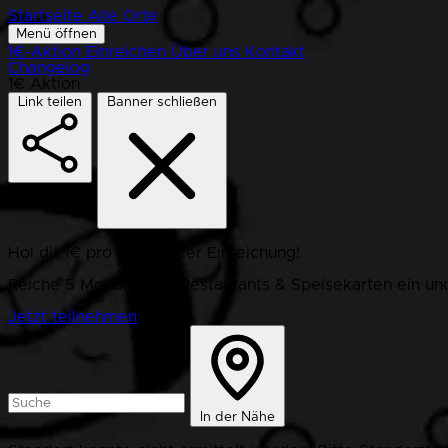
Startseite
Alle Orte
Menü öffnen
1€-Aktion
Einreichen
Über uns
Kontakt
Changelog
1€ Aktion
Link teilen
Banner schließen
Hol dir 1€ pro bestätigter Einreichung!
Reiche 5 Monate lang Restaurants & Speisekarten ein und
Jetzt teilnehmen
In der Nähe