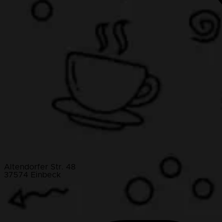
Altendorfer Str. 48
37574 Einbeck