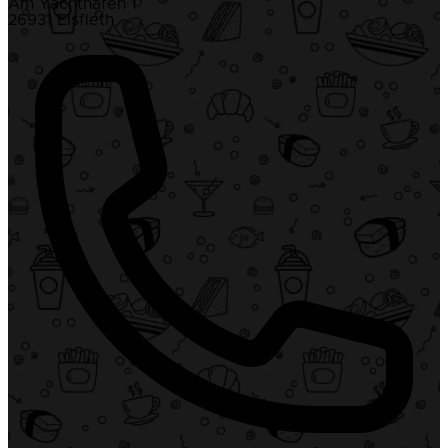
Am Yachthafen 1
26931 Elsfleth