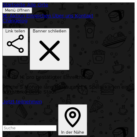
Startseite
Alle Orte
Menü öffnen
1€-Aktion
Einreichen
Über uns
Kontakt
Changelog
1€ Aktion
Link teilen
Banner schließen
Hol dir 1€ pro bestätigter Einreichung!
Reiche 5 Monate lang Restaurants & Speisekarten ein
und stärke deine Stadt.
Jetzt teilnehmen
In der Nähe