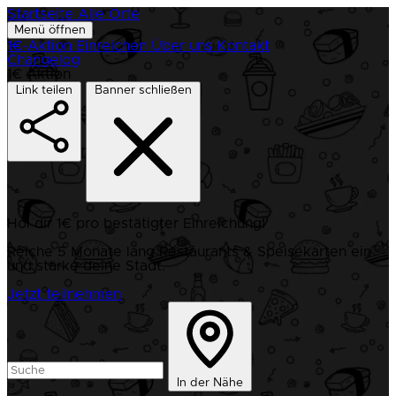
Startseite
Alle Orte
Menü öffnen
1€-Aktion
Einreichen
Über uns
Kontakt
Changelog
1€ Aktion
Link teilen
Banner schließen
Hol dir 1€ pro bestätigter Einreichung!
Reiche 5 Monate lang Restaurants & Speisekarten ein
und stärke deine Stadt.
Jetzt teilnehmen
In der Nähe