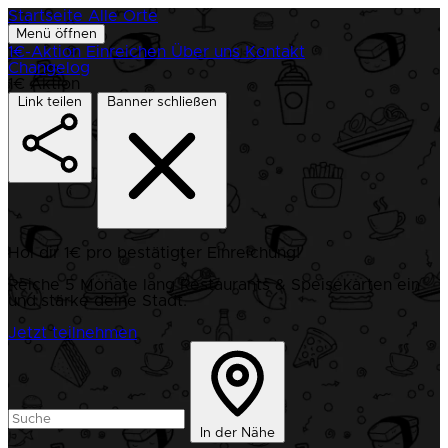
Startseite
Alle Orte
Menü öffnen
1€-Aktion
Einreichen
Über uns
Kontakt
Changelog
1€ Aktion
Link teilen
Banner schließen
Hol dir 1€ pro bestätigter Einreichung!
Reiche 5 Monate lang Restaurants & Speisekarten ein
und stärke deine Stadt.
Jetzt teilnehmen
In der Nähe