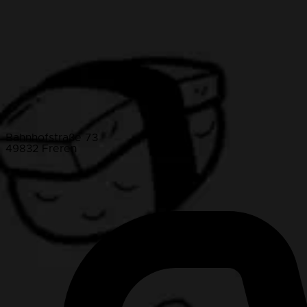
Bahnhofstraße 73
49832 Freren