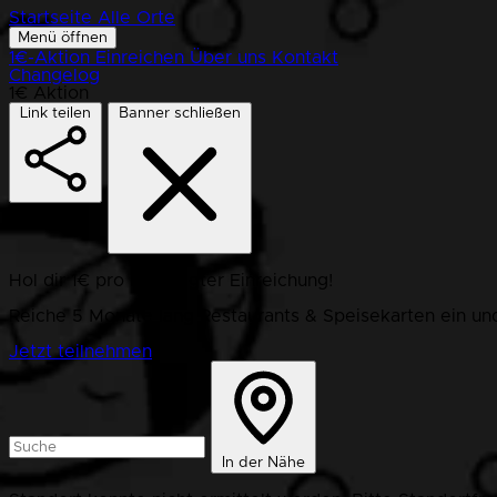
Startseite
Alle Orte
Menü öffnen
1€-Aktion
Einreichen
Über uns
Kontakt
Changelog
1€ Aktion
Link teilen
Banner schließen
Hol dir 1€ pro bestätigter Einreichung!
Reiche 5 Monate lang Restaurants & Speisekarten ein und
Jetzt teilnehmen
In der Nähe