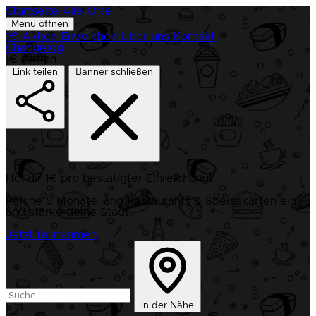
Startseite
Alle Orte
Menü öffnen
1€-Aktion
Einreichen
Über uns
Kontakt
Changelog
1€ Aktion
Link teilen
Banner schließen
Hol dir 1€ pro bestätigter Einreichung!
Reiche 5 Monate lang Restaurants & Speisekarten ein
und stärke deine Stadt.
Jetzt teilnehmen
In der Nähe