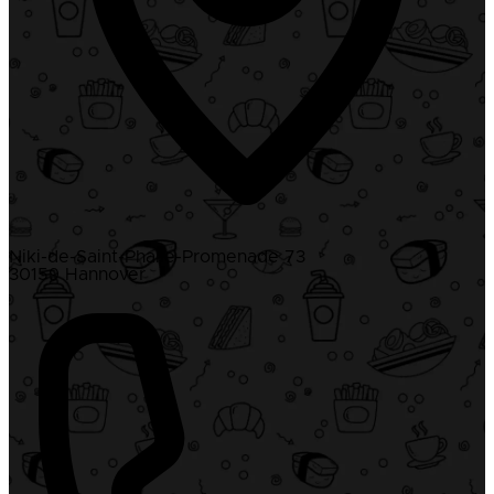
Niki-de-Saint-Phalle-Promenade 73
30159 Hannover