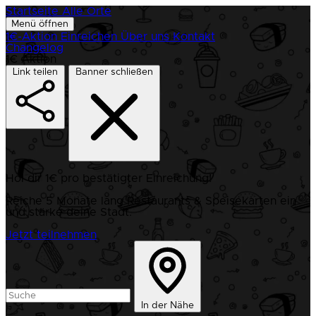
Startseite
Alle Orte
Menü öffnen
1€-Aktion
Einreichen
Über uns
Kontakt
Changelog
1€ Aktion
Link teilen
Banner schließen
Hol dir 1€ pro bestätigter Einreichung!
Reiche 5 Monate lang Restaurants & Speisekarten ein
und stärke deine Stadt.
Jetzt teilnehmen
In der Nähe