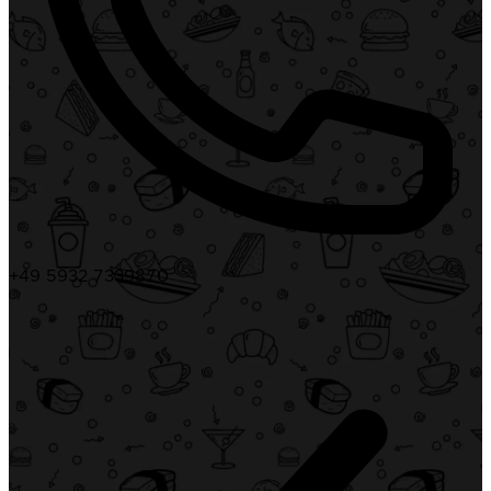
+49 5932 7339870