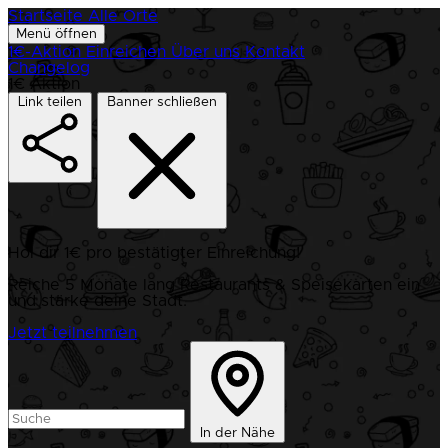
Startseite
Alle Orte
Menü öffnen
1€-Aktion
Einreichen
Über uns
Kontakt
Changelog
1€ Aktion
Link teilen
Banner schließen
Hol dir 1€ pro bestätigter Einreichung!
Reiche 5 Monate lang Restaurants & Speisekarten ein
und stärke deine Stadt.
Jetzt teilnehmen
In der Nähe