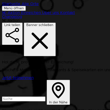
Startseite
Alle Orte
Menü öffnen
1€-Aktion
Einreichen
Über uns
Kontakt
Changelog
1€ Aktion
Link teilen
Banner schließen
Hol dir 1€ pro bestätigter Einreichung!
Reiche 5 Monate lang Restaurants & Speisekarten ein und
Jetzt teilnehmen
In der Nähe