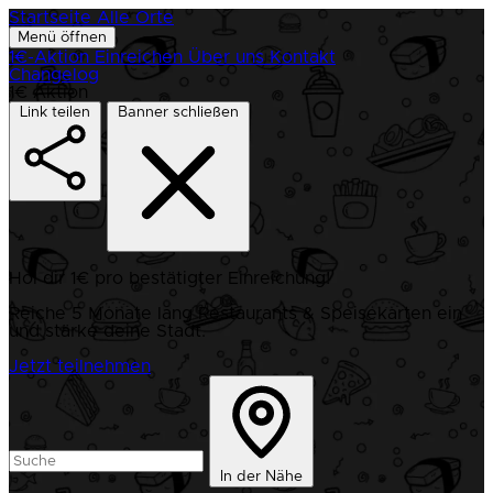
Startseite
Alle Orte
Menü öffnen
1€-Aktion
Einreichen
Über uns
Kontakt
Changelog
1€ Aktion
Link teilen
Banner schließen
Hol dir 1€ pro bestätigter Einreichung!
Reiche 5 Monate lang Restaurants & Speisekarten ein
und stärke deine Stadt.
Jetzt teilnehmen
In der Nähe