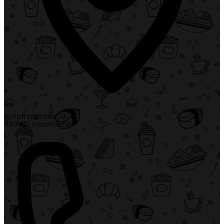
Kolpingstraße 11
49740 Haselünne