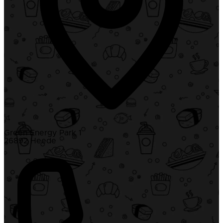
Green Energy Park 1
26892 Heede