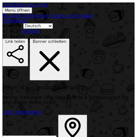
Startseite
Alle Orte
Menü öffnen
1€-Aktion
Einreichen
Über uns
Kontakt
Changelog
Sprache
v2.14.0 (
#59190
)
1€ Aktion
Link teilen
Banner schließen
Hol dir 1€ pro bestätigter Einreichung!
Reiche 5 Monate lang Restaurants & Speisekarten ein
und stärke deine Stadt.
Jetzt teilnehmen