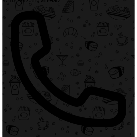
37412 Herzberg am Harz