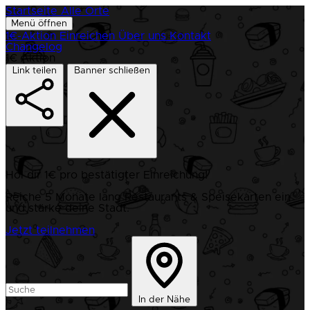
Startseite
Alle Orte
Menü öffnen
1€-Aktion
Einreichen
Über uns
Kontakt
Changelog
1€ Aktion
Link teilen
Banner schließen
Hol dir 1€ pro bestätigter Einreichung!
Reiche 5 Monate lang Restaurants & Speisekarten ein
und stärke deine Stadt.
Jetzt teilnehmen
In der Nähe