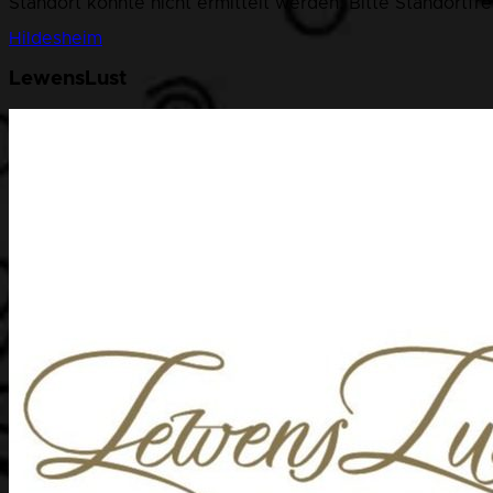
Standort konnte nicht ermittelt werden. Bitte Standortfr
Hildesheim
LewensLust