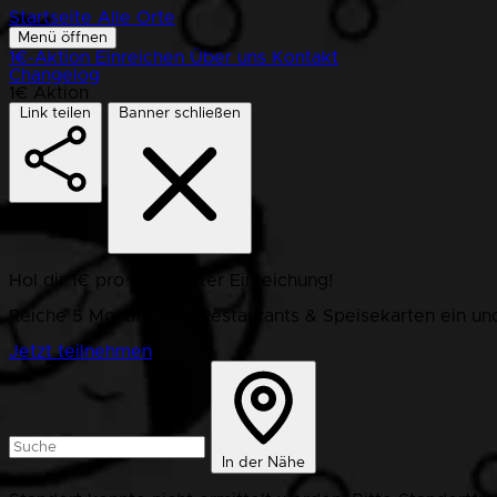
Startseite
Alle Orte
Menü öffnen
1€-Aktion
Einreichen
Über uns
Kontakt
Changelog
1€ Aktion
Link teilen
Banner schließen
Hol dir 1€ pro bestätigter Einreichung!
Reiche 5 Monate lang Restaurants & Speisekarten ein und
Jetzt teilnehmen
In der Nähe