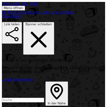
Startseite
Alle Orte
Menü öffnen
1€-Aktion
Einreichen
Über uns
Kontakt
Changelog
1€ Aktion
Link teilen
Banner schließen
Hol dir 1€ pro bestätigter Einreichung!
Reiche 5 Monate lang Restaurants & Speisekarten ein
und stärke deine Stadt.
Jetzt teilnehmen
In der Nähe