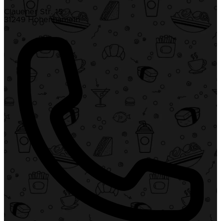
Clauener Str. 15
31249 Hohenhameln