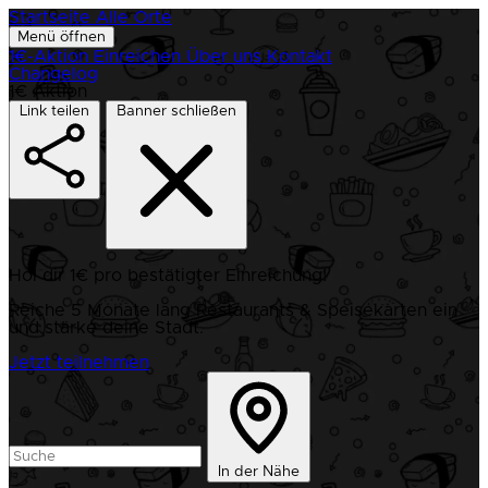
Startseite
Alle Orte
Menü öffnen
1€-Aktion
Einreichen
Über uns
Kontakt
Changelog
1€ Aktion
Link teilen
Banner schließen
Hol dir 1€ pro bestätigter Einreichung!
Reiche 5 Monate lang Restaurants & Speisekarten ein
und stärke deine Stadt.
Jetzt teilnehmen
In der Nähe