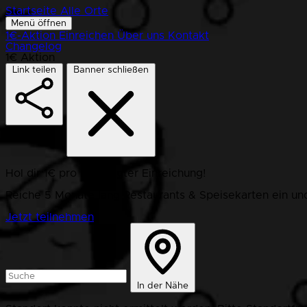
Startseite
Alle Orte
Menü öffnen
1€-Aktion
Einreichen
Über uns
Kontakt
Changelog
1€ Aktion
Link teilen
Banner schließen
Hol dir 1€ pro bestätigter Einreichung!
Reiche 5 Monate lang Restaurants & Speisekarten ein und
Jetzt teilnehmen
In der Nähe