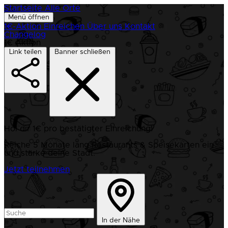
Startseite
Alle Orte
Menü öffnen
1€-Aktion
Einreichen
Über uns
Kontakt
Changelog
1€ Aktion
Link teilen
Banner schließen
Hol dir 1€ pro bestätigter Einreichung!
Reiche 5 Monate lang Restaurants & Speisekarten ein
und stärke deine Stadt.
Jetzt teilnehmen
In der Nähe