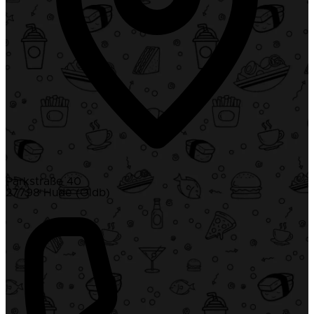
Parkstraße 40
27798 Hude (Oldb)