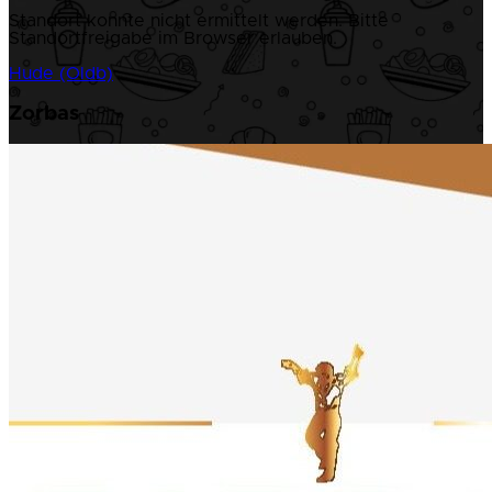
Standort konnte nicht ermittelt werden. Bitte
Standortfreigabe im Browser erlauben.
Hude (Oldb)
Zorbas