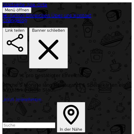
Startseite
Alle Orte
Menü öffnen
1€-Aktion
Einreichen
Über uns
Kontakt
Changelog
1€ Aktion
Link teilen
Banner schließen
Hol dir 1€ pro bestätigter Einreichung!
Reiche 5 Monate lang Restaurants & Speisekarten ein
und stärke deine Stadt.
Jetzt teilnehmen
In der Nähe