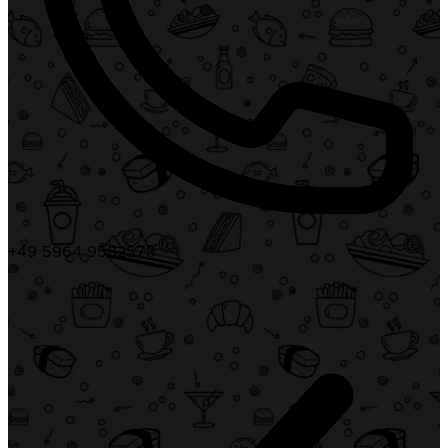
+49 5964 9582578