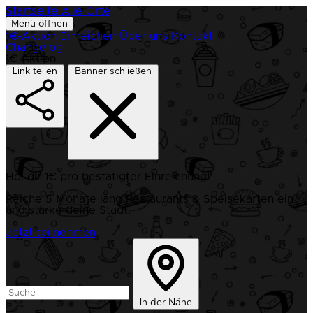
Startseite
Alle Orte
Menü öffnen
1€-Aktion
Einreichen
Über uns
Kontakt
Changelog
1€ Aktion
Link teilen
Banner schließen
Hol dir 1€ pro bestätigter Einreichung!
Reiche 5 Monate lang Restaurants & Speisekarten ein
und stärke deine Stadt.
Jetzt teilnehmen
In der Nähe