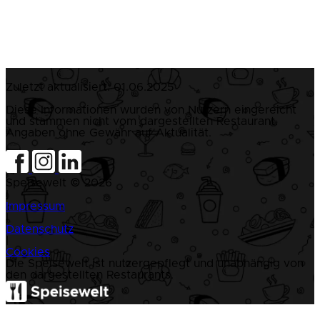
Zuletzt aktualisiert:
01.06.2025
Diese Informationen wurden von Nutzern eingereicht
und stammen nicht vom dargestellten Restaurant.
Angaben ohne Gewähr auf Aktualität.
Speisewelt © 2026
|
Impressum
|
Datenschutz
|
Cookies
Die Speisewelt ist nutzergepflegt und unabhängig von
den dargestellten Restaurants.