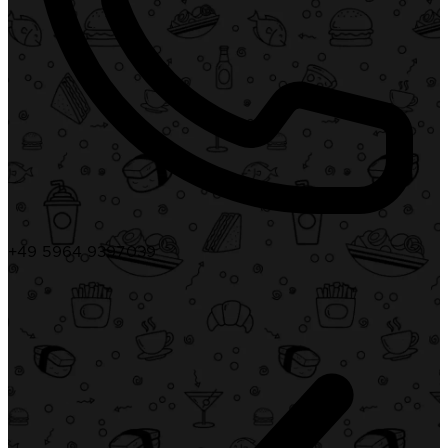
+49 5964 9397039