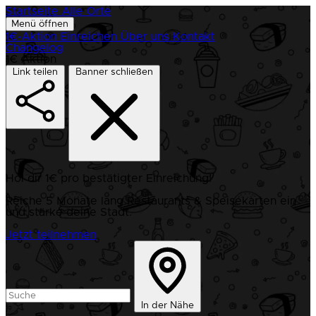
Startseite
Alle Orte
Menü öffnen
1€-Aktion
Einreichen
Über uns
Kontakt
Changelog
1€ Aktion
Link teilen
Banner schließen
Hol dir 1€ pro bestätigter Einreichung!
Reiche 5 Monate lang Restaurants & Speisekarten ein
und stärke deine Stadt.
Jetzt teilnehmen
In der Nähe