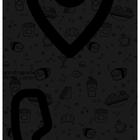
Marschstraße 4
49762 Lathen