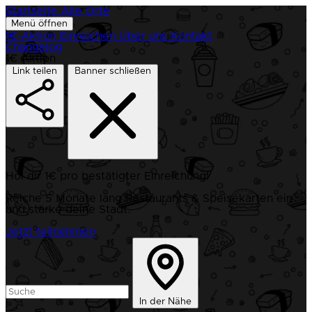
Startseite
Alle Orte
Menü öffnen
1€-Aktion
Einreichen
Über uns
Kontakt
Changelog
1€ Aktion
Link teilen
Banner schließen
Hol dir 1€ pro bestätigter Einreichung!
Reiche 5 Monate lang Restaurants & Speisekarten ein
und stärke deine Stadt.
Jetzt teilnehmen
In der Nähe