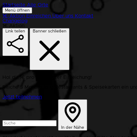
Startseite
Alle Orte
Menü öffnen
1€-Aktion
Einreichen
Über uns
Kontakt
Changelog
1€ Aktion
Link teilen
Banner schließen
Hol dir 1€ pro bestätigter Einreichung!
Reiche 5 Monate lang Restaurants & Speisekarten ein und
Jetzt teilnehmen
In der Nähe