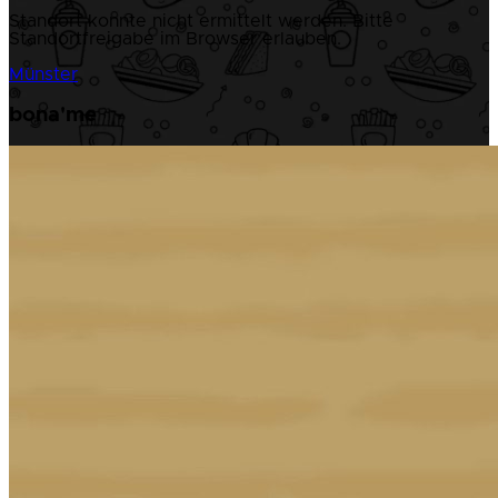
Standort konnte nicht ermittelt werden. Bitte
Standortfreigabe im Browser erlauben.
Münster
bona'me