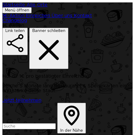
Startseite
Alle Orte
Menü öffnen
1€-Aktion
Einreichen
Über uns
Kontakt
Changelog
1€ Aktion
Link teilen
Banner schließen
Hol dir 1€ pro bestätigter Einreichung!
Reiche 5 Monate lang Restaurants & Speisekarten ein
und stärke deine Stadt.
Jetzt teilnehmen
In der Nähe