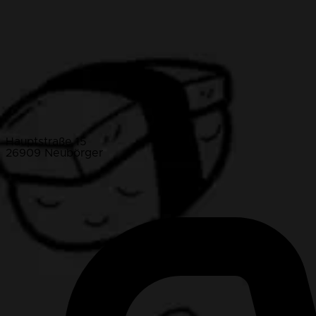
Hauptstraße 15
26909 Neubörger