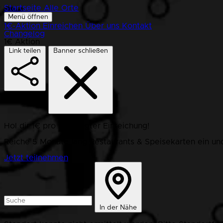
Startseite
Alle Orte
Menü öffnen
1€-Aktion
Einreichen
Über uns
Kontakt
Changelog
1€ Aktion
Link teilen
Banner schließen
Hol dir 1€ pro bestätigter Einreichung!
Reiche 5 Monate lang Restaurants & Speisekarten ein und
Jetzt teilnehmen
In der Nähe