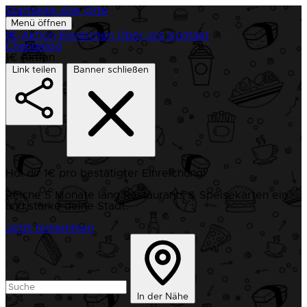
Startseite
Alle Orte
Menü öffnen
1€-Aktion
Einreichen
Über uns
Kontakt
Changelog
1€ Aktion
Link teilen
Banner schließen
Hol dir 1€ pro bestätigter Einreichung!
Reiche 5 Monate lang Restaurants & Speisekarten ein
und stärke deine Stadt.
Jetzt teilnehmen
In der Nähe